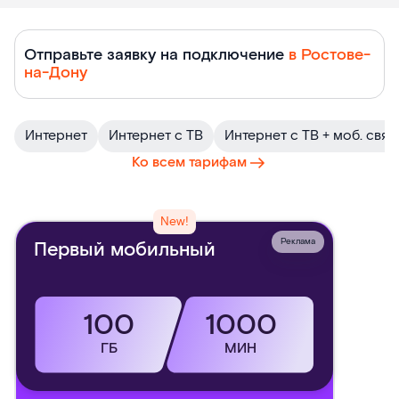
Тарифы
Отправьте заявку на подключение
в Ростове-
на-Дону
Ростелеком
Интернет
Интернет с ТВ
Интернет с ТВ + моб. связ
Ко всем тарифам
New!
Реклама
Первый мобильный
100
1000
ГБ
МИН